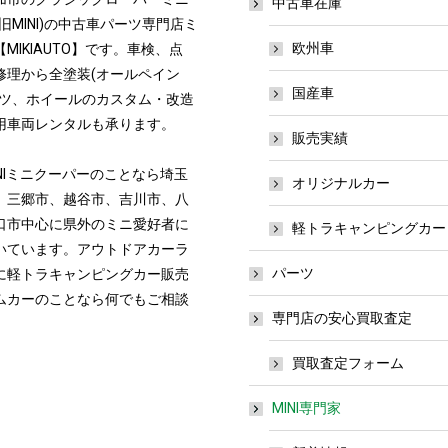
中古車在庫
旧MINI)の中古車パーツ専門店ミ
欧州車
MIKIAUTO】です。車検、点
修理から全塗装(オールペイン
国産車
ーツ、ホイールのカスタム・改造
用車両レンタルも承ります。
販売実績
NIミニクーパーのことなら埼玉
オリジナルカー
、三郷市、越谷市、吉川市、八
口市中心に県外のミニ愛好者に
軽トラキャンピングカー
いています。アウトドアカーラ
パーツ
に軽トラキャンピングカー販売
ムカーのことなら何でもご相談
専門店の安心買取査定
。
買取査定フォーム
MINI専門家