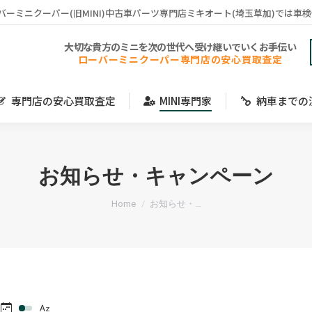
バーミニクーパー(旧MINI)中古車パーツ専門店ミキオート(埼玉草加)では車
専門店の安心買取査定
MINI専門家
納車までの
大切な貴方のミニを次の世代へ受け継いでいくお手伝い
ローバーミニクーパー専門店の安心買取査定
専門店の安心買取査定
MINI専門家
納車までの
お知らせ・キャンペーン
You are here:
Home
お知らせ・…