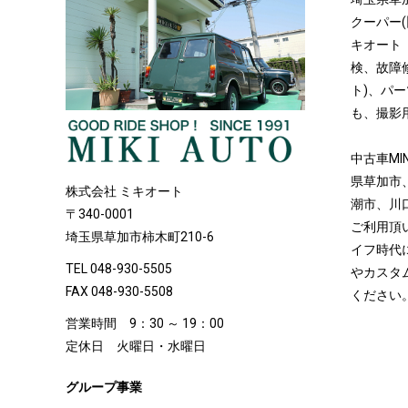
クーパー(
キオート【
検、故障
ト)、パ
も、撮影
中古車MI
県草加市
株式会社 ミキオート
潮市、川
〒340-0001
ご利用頂
埼玉県草加市柿木町210-6
イフ時代
TEL 048-930-5505
やカスタ
FAX 048-930-5508
ください
営業時間 9：30 ～ 19：00
定休日 火曜日・水曜日
グループ事業