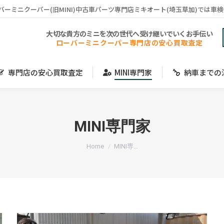
バーミニクーパー(旧MINI)中古車パーツ専門店ミキオート(埼玉草加)では車
専門店の安心買取査定
MINI専門家
納車までの
大切な貴方のミニを次の世代へ受け継いでいくお手伝い
ローバーミニクーパー専門店の安心買取査定
専門店の安心買取査定
MINI専門家
納車までの
MINI専門家
You are here:
Home
MINI専…